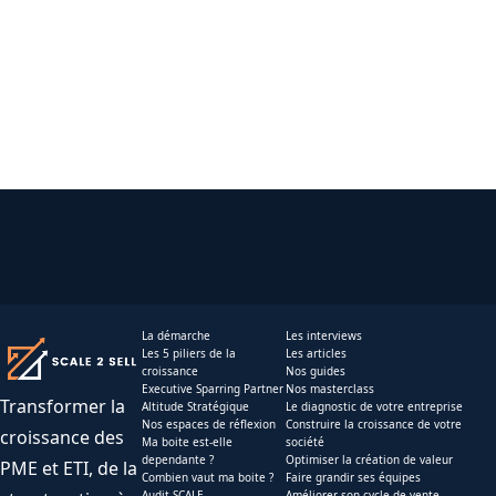
La démarche
Les interviews
Les 5 piliers de la
Les articles
croissance
Nos guides
Executive Sparring Partner
Nos masterclass
Transformer la
Altitude Stratégique
Le diagnostic de votre entreprise
Nos espaces de réflexion
Construire la croissance de votre
croissance des
Ma boite est-elle
société
dependante ?
Optimiser la création de valeur
PME et ETI, de la
Combien vaut ma boite ?
Faire grandir ses équipes
Audit SCALE
Améliorer son cycle de vente