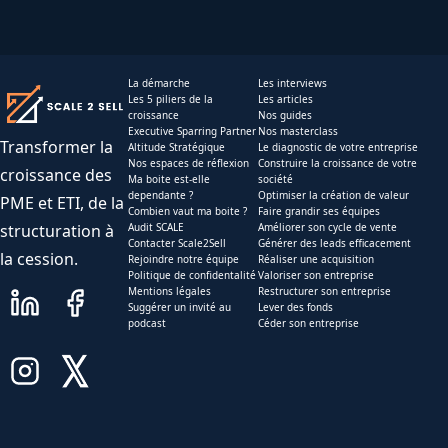
La démarche
Les interviews
Les 5 piliers de la
Les articles
croissance
Nos guides
Executive Sparring Partner
Nos masterclass
Transformer la
Altitude Stratégique
Le diagnostic de votre entreprise
Nos espaces de réflexion
Construire la croissance de votre
croissance des
Ma boite est-elle
société
dependante ?
Optimiser la création de valeur
PME et ETI, de la
Combien vaut ma boite ?
Faire grandir ses équipes
structuration à
Audit SCALE
Améliorer son cycle de vente
Contacter Scale2Sell
Générer des leads efficacement
la cession.
Rejoindre notre équipe
Réaliser une acquisition
Politique de confidentalité
Valoriser son entreprise
Mentions légales
Restructurer son entreprise
Suggérer un invité au
Lever des fonds
podcast
Céder son entreprise