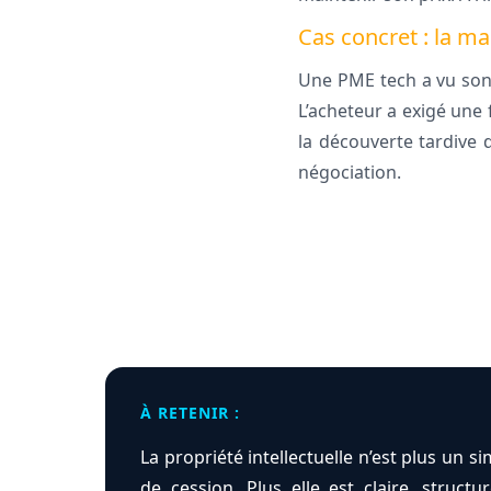
Cas concret : la m
Une PME tech a vu son 
L’acheteur a exigé une 
la découverte tardive 
négociation.
À RETENIR :
La propriété intellectuelle n’est plus un sim
de cession. Plus elle est claire, struct