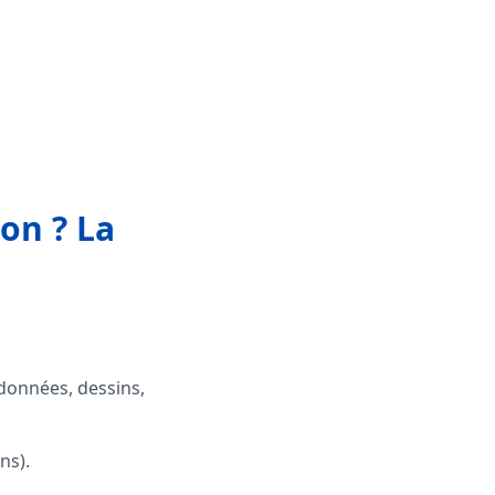
on ? La
 données, dessins,
ns).