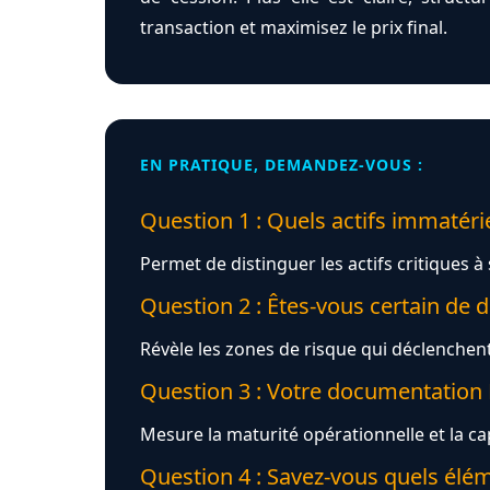
transaction et maximisez le prix final.
EN PRATIQUE, DEMANDEZ-VOUS :
Question 1 : Quels actifs immatéri
Permet de distinguer les actifs critiques à
Question 2 : Êtes-vous certain de d
Révèle les zones de risque qui déclenchen
Question 3 : Votre documentation P
Mesure la maturité opérationnelle et la ca
Question 4 : Savez-vous quels élém