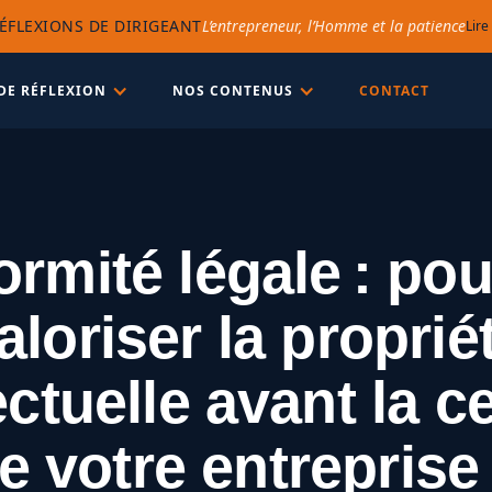
ÉFLEXIONS DE DIRIGEANT
L’entrepreneur, l’Homme et la patience
Lire
DE RÉFLEXION
NOS CONTENUS
CONTACT
rmité légale : po
aloriser la proprié
ectuelle avant la 
e votre entreprise