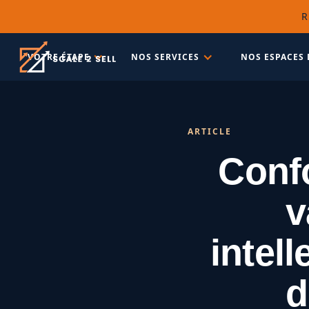
R
VOTRE ÉTAPE
NOS SERVICES
NOS ESPACES 
ARTICLE
Confo
v
intell
d