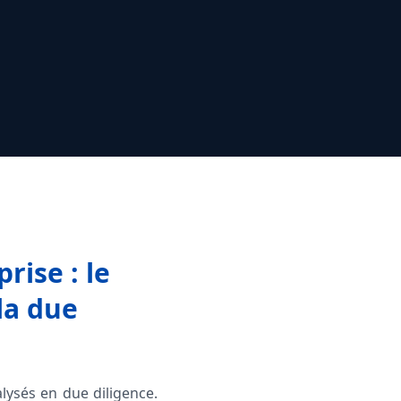
rise : le
la due
alysés en due diligence.