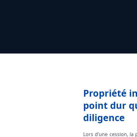
Propriété in
point dur q
diligence
Lors d’une cession, la 