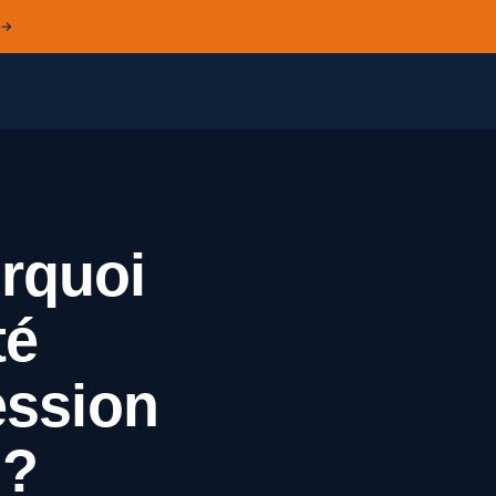
 →
urquoi
té
cession
 ?