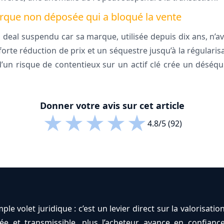
arque non déposée qui a bloqué la vente
deal suspendu car sa marque, utilisée depuis dix ans, n’av
forte réduction de prix et un séquestre jusqu’à la régularisa
d’un risque de contentieux sur un actif clé crée un déséqu
Donner votre avis sur cet article
★
★
★
★
★
4.8/5 (92)
ple volet juridique : c’est un levier direct sur la valorisatio
urée et transmissible, plus l’acheteur avance en confianc