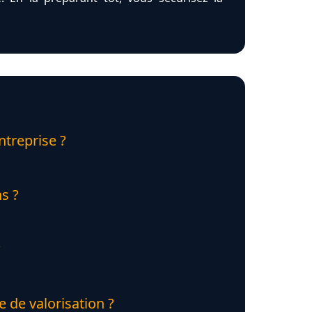
ntreprise ?
s ?
?
 de valorisation ?