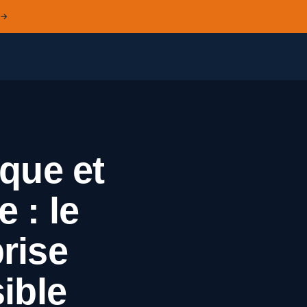
 →
rque et
 : le
rise
ible