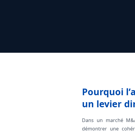
Pourquoi l
un levier di
Dans un marché M&A re
démontrer une cohére