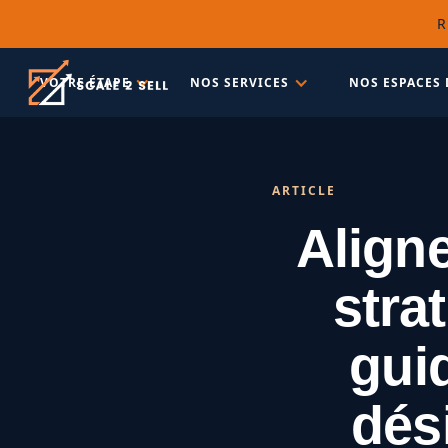
R
VOTRE ÉTAPE
NOS SERVICES
NOS ESPACES 
ARTICLE
Aligne
stra
gui
dés