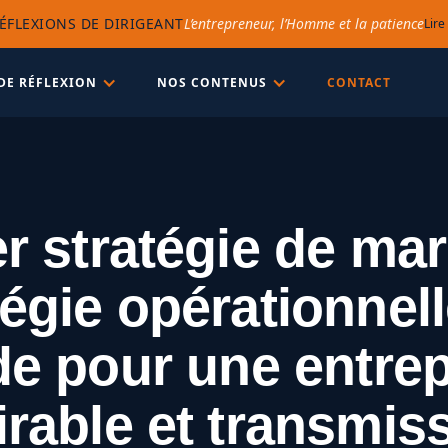
ÉFLEXIONS DE DIRIGEANT
L’entrepreneur, l’Homme et la patience
Lire
DE RÉFLEXION
NOS CONTENUS
CONTACT
r stratégie de ma
tégie opérationnelle
de pour une entrep
irable et transmiss