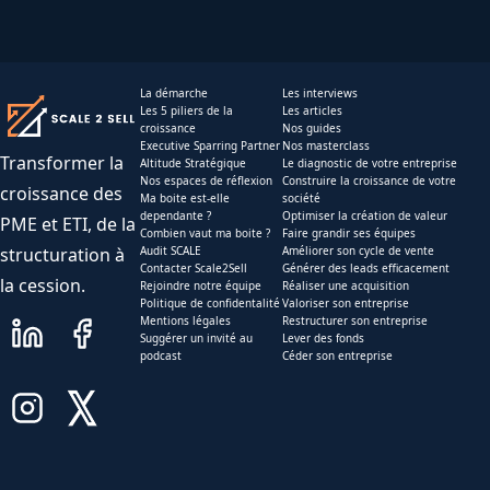
La démarche
Les interviews
Les 5 piliers de la
Les articles
croissance
Nos guides
Executive Sparring Partner
Nos masterclass
Transformer la
Altitude Stratégique
Le diagnostic de votre entreprise
Nos espaces de réflexion
Construire la croissance de votre
croissance des
Ma boite est-elle
société
dependante ?
Optimiser la création de valeur
PME et ETI, de la
Combien vaut ma boite ?
Faire grandir ses équipes
structuration à
Audit SCALE
Améliorer son cycle de vente
Contacter Scale2Sell
Générer des leads efficacement
la cession.
Rejoindre notre équipe
Réaliser une acquisition
Politique de confidentalité
Valoriser son entreprise
Mentions légales
Restructurer son entreprise
Suggérer un invité au
Lever des fonds
podcast
Céder son entreprise