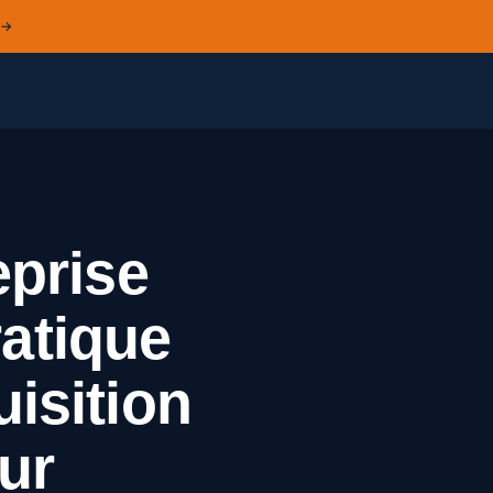
 →
eprise
ratique
isition
ur