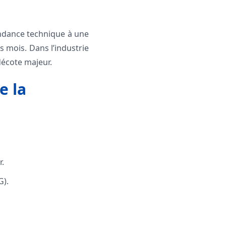
endance technique à une
s mois. Dans l’industrie
décote majeur.
e la
r.
G).