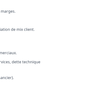
x marges.
ation de mix client.
merciaux.
rvices, dette technique
ancier).