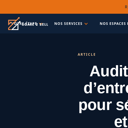
R
VOTRE ÉTAPE
NOS SERVICES
NOS ESPACES 
ARTICLE
Audit
d’entr
pour s
e