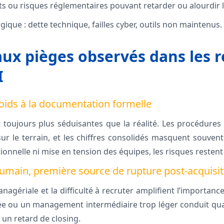
ts ou risques réglementaires pouvant retarder ou alourdir l
ique : dette technique, failles cyber, outils non maintenus.
aux pièges observés dans les r
I
oids à la documentation formelle
 toujours plus séduisantes que la réalité. Les procédures a
sur le terrain, et les chiffres consolidés masquent souvent
nnelle ni mise en tension des équipes, les risques restent i
 humain, première source de rupture post-acquisi
nagériale et la difficulté à recruter amplifient l’importan
sée ou un management intermédiaire trop léger conduit qu
 un retard de closing.