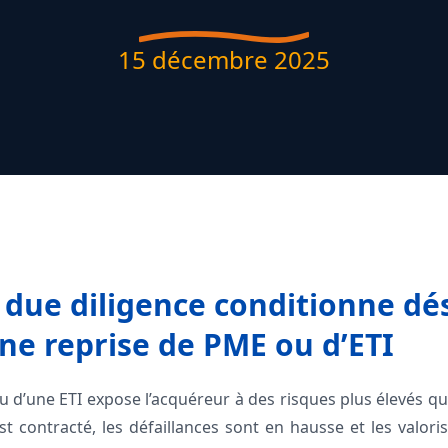
15 décembre 2025
 due diligence conditionne dé
une reprise de PME ou d’ETI
 d’une ETI expose l’acquéreur à des risques plus élevés qu’
 contracté, les défaillances sont en hausse et les valori