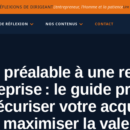
ÉFLEXIONS DE DIRIGEANT
L’entrepreneur, l’Homme et la patience
Lire
DE RÉFLEXION
NOS CONTENUS
CONTACT
 préalable à une r
eprise : le guide p
écuriser votre acqu
t maximiser la vale