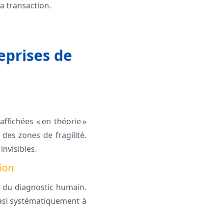
a transaction.
eprises de
ffichées « en théorie »
 des zones de fragilité.
nvisibles.
tion
ce du diagnostic humain.
asi systématiquement à