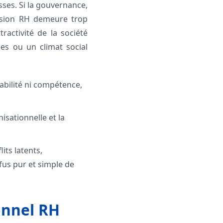
sses. Si la gouvernance,
mension RH demeure trop
activité de la société
es ou un climat social
tabilité ni compétence,
isationnelle et la
its latents,
efus pur et simple de
onnel RH