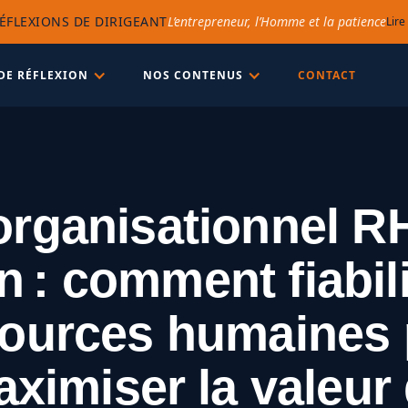
ÉFLEXIONS DE DIRIGEANT
L’entrepreneur, l’Homme et la patience
Lire
DE RÉFLEXION
NOS CONTENUS
CONTACT
organisationnel R
n : comment fiabili
sources humaines 
ximiser la valeur