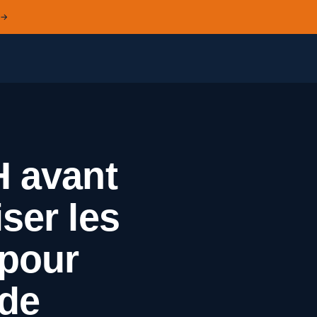
 →
H avant
ser les
pour
 de