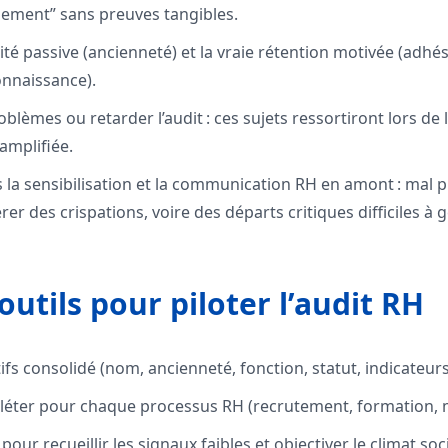
ement” sans preuves tangibles.
ité passive (ancienneté) et la vraie rétention motivée (adhés
onnaissance).
blèmes ou retarder l’audit : ces sujets ressortiront lors de 
amplifiée.
s la sensibilisation et la communication RH en amont : mal p
er des crispations, voire des départs critiques difficiles à 
utils pour piloter l’audit RH
ifs consolidé (nom, ancienneté, fonction, statut, indicateu
léter pour chaque processus RH (recrutement, formation, m
our recueillir les signaux faibles et objectiver le climat soci