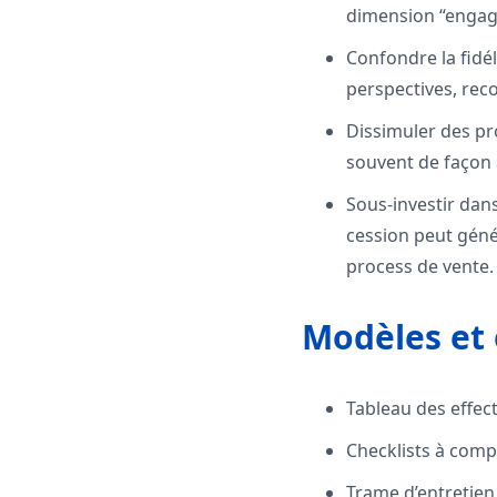
dimension “engag
Confondre la fidél
perspectives, rec
Dissimuler des pro
souvent de façon 
Sous-investir dan
cession peut génér
process de vente.
Modèles et o
Tableau des effect
Checklists à comp
Trame d’entretien p