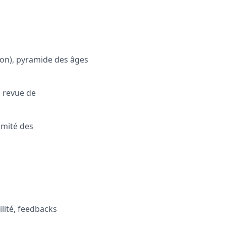
 non), pyramide des âges
, revue de
rmité des
lité, feedbacks