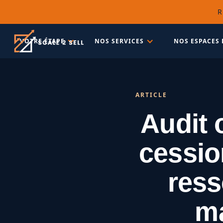
R
VOTRE ÉTAPE
NOS SERVICES
NOS ESPACES 
ARTICLE
Audit 
cessio
res
ma