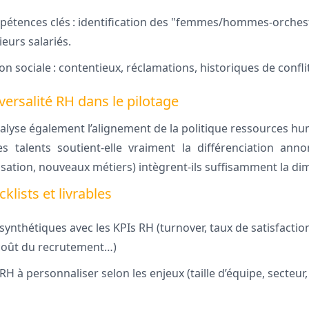
mpétences clés : identification des "femmes/hommes-orche
ieurs salariés.
on sociale : contentieux, réclamations, historiques de confli
versalité RH dans le pilotage
alyse également l’alignement de la politique ressources hu
es talents soutient-elle vraiment la différenciation ann
lisation, nouveaux métiers) intègrent-ils suffisamment la d
klists et livrables
synthétiques avec les KPIs RH (turnover, taux de satisfacti
 coût du recrutement…)
 RH à personnaliser selon les enjeux (taille d’équipe, secteur