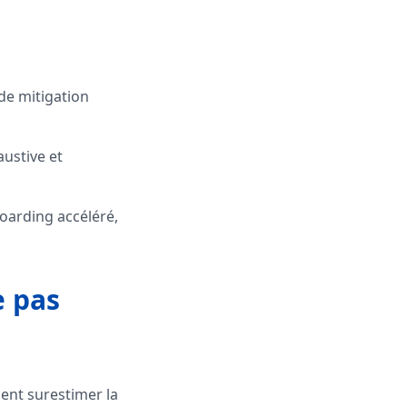
 de mitigation
austive et
boarding accéléré,
e pas
ement surestimer la