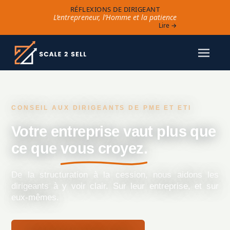
RÉFLEXIONS DE DIRIGEANT
L’entrepreneur, l’Homme et la patience
Lire →
CONSEIL AUX DIRIGEANTS DE PME ET ETI
Votre entreprise vaut plus que
ce que
vous croyez.
De la structuration à la cession, nous aidons les
dirigeants à y voir clair. Sur leur entreprise, et sur
eux-mêmes.