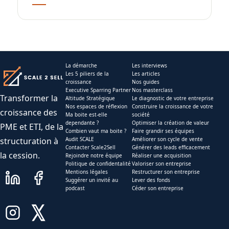
La démarche
Les interviews
Les 5 piliers de la
Les articles
croissance
Nos guides
Executive Sparring Partner
Nos masterclass
Transformer la
Altitude Stratégique
Le diagnostic de votre entreprise
Nos espaces de réflexion
Construire la croissance de votre
croissance des
Ma boite est-elle
société
dependante ?
Optimiser la création de valeur
PME et ETI, de la
Combien vaut ma boite ?
Faire grandir ses équipes
structuration à
Audit SCALE
Améliorer son cycle de vente
Contacter Scale2Sell
Générer des leads efficacement
la cession.
Rejoindre notre équipe
Réaliser une acquisition
Politique de confidentalité
Valoriser son entreprise
Mentions légales
Restructurer son entreprise
Suggérer un invité au
Lever des fonds
podcast
Céder son entreprise