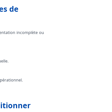
es de
entation incomplète ou
elle.
pérationnel.
sitionner