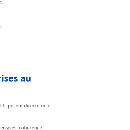
.
n.
rises au
rdifs pèsent directement
pensives, cohérence