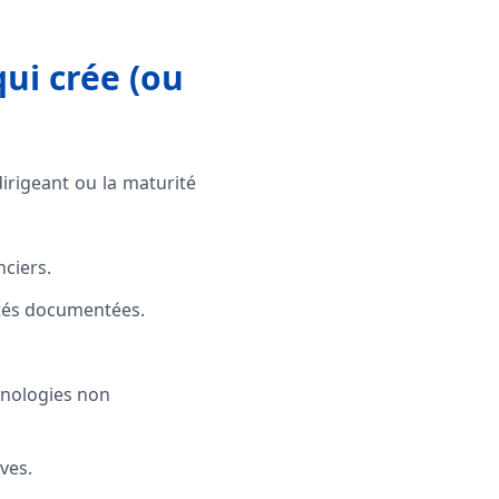
qui crée (ou
irigeant ou la maturité
ciers.
lités documentées.
hnologies non
ves.