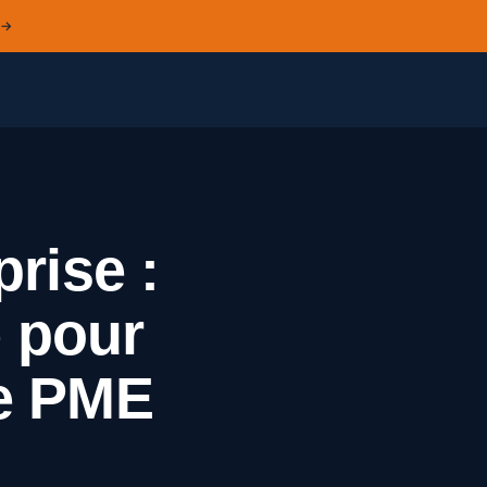
 →
rise :
e pour
re PME