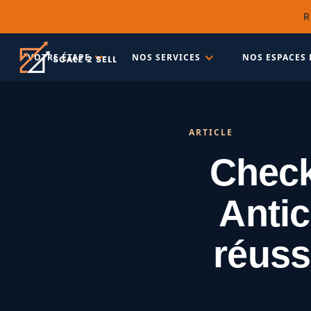
R
VOTRE ÉTAPE
NOS SERVICES
NOS ESPACES 
ARTICLE
Check
Antic
réuss