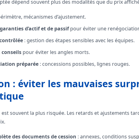
aptée dépend souvent plus des modalités que du prix affiché
 périmètre, mécanismes d’ajustement.
garanties d’actif et de passif
pour éviter une renégociatio
contrôlée
: gestion des étapes sensibles avec les équipes.
 conseils
pour éviter les angles morts.
iation préparée
: concessions possibles, lignes rouges.
ion : éviter les mauvaises surp
tique
e est souvent la plus risquée. Les retards et ajustements ta
ix.
plète des documents de cession
: annexes, conditions sus