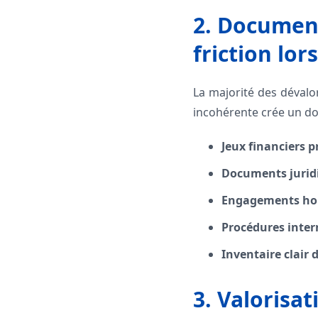
2. Document
friction lor
La majorité des déval
incohérente crée un do
Jeux financiers p
Documents jurid
Engagements hors
Procédures intern
Inventaire clair d
3. Valorisat