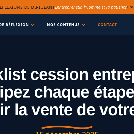
ÉFLEXIONS DE DIRIGEANT
L’entrepreneur, l’Homme et la patience
Lire
DE RÉFLEXION
NOS CONTENUS
CONTACT
list cession entrep
ipez chaque étap
ir la vente de vot