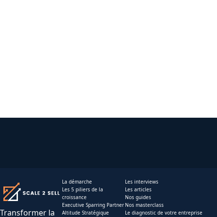
La démarche
Les interviews
Les 5 piliers de la
Les articles
croissance
Nos guides
Executive Sparring Partner
Nos masterclass
Transformer la
Altitude Stratégique
Le diagnostic de votre entreprise