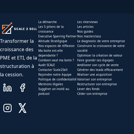
La démarche
Les interviews
Les 5 piliers de la
Les articles
croissance
Nos guides
Executive Sparring Partner
Nos masterclass
Transformer la
Altitude Stratégique
Le diagnostic de votre entreprise
Nos espaces de réflexion
Construire la croissance de votre
croissance des
Ma boite est-elle
société
dependante ?
Optimiser la création de valeur
PME et ETI, de la
Combien vaut ma boite ?
Faire grandir ses équipes
structuration à
Audit SCALE
Améliorer son cycle de vente
Contacter Scale2Sell
Générer des leads efficacement
la cession.
Rejoindre notre équipe
Réaliser une acquisition
Politique de confidentalité
Valoriser son entreprise
Mentions légales
Restructurer son entreprise
Suggérer un invité au
Lever des fonds
podcast
Céder son entreprise