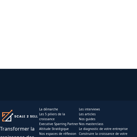
La démarche
Les interviews
Les 5 piliers de la
Les articles
croissance
Nos guides
Executive Sparring Partner
Nos masterclass
Transformer la
Altitude Stratégique
Le diagnostic de votre entreprise
Nos espaces de réflexion
Construire la croissance de votre