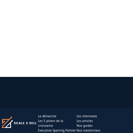
La démarche
Les interviews
Les 5 piliers de la
Les articles
croissance
Nos guides
Executive Sparring Partner
Nos masterclass