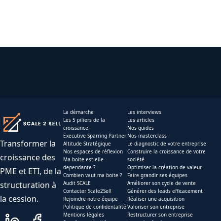
La démarche
Les interviews
Les 5 piliers de la
Les articles
croissance
Nos guides
Executive Sparring Partner
Nos masterclass
Transformer la
Altitude Stratégique
Le diagnostic de votre entreprise
Nos espaces de réflexion
Construire la croissance de votre
croissance des
Ma boite est-elle
société
dependante ?
Optimiser la création de valeur
PME et ETI, de la
Combien vaut ma boite ?
Faire grandir ses équipes
structuration à
Audit SCALE
Améliorer son cycle de vente
Contacter Scale2Sell
Générer des leads efficacement
la cession.
Rejoindre notre équipe
Réaliser une acquisition
Politique de confidentalité
Valoriser son entreprise
Mentions légales
Restructurer son entreprise