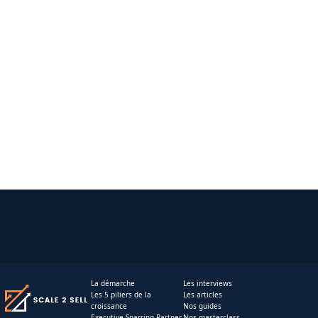
La démarche
Les interviews
Les 5 piliers de la
Les articles
croissance
Nos guides
Executive Sparring Partner
Nos masterclass