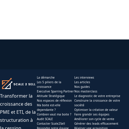
La démarche
Les interviews
Les 5 piliers de la
Les articles
croissance
Nos guides
Executive Sparring Partner
Nos masterclass
Transformer la
Altitude Stratégique
Le diagnostic de votre entreprise
Nos espaces de réflexion
Construire la croissance de votre
croissance des
Ma boite est-elle
société
dependante ?
Optimiser la création de valeur
PME et ETI, de la
Combien vaut ma boite ?
Faire grandir ses équipes
structuration à
Audit SCALE
Améliorer son cycle de vente
Contacter Scale2Sell
Générer des leads efficacement
la cession.
Rejoindre notre équipe
Réaliser une acquisition