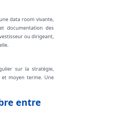
’une data room vivante,
s et documentation des
vestisseur ou dirigeant,
lle.
lier sur la stratégie,
urt et moyen terme. Une
ibre entre