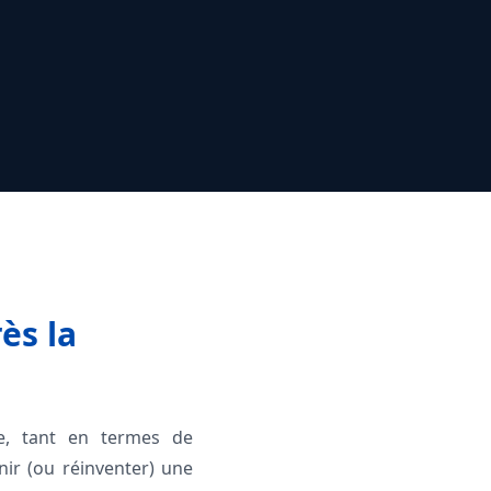
ès la
ne, tant en termes de
ir (ou réinventer) une