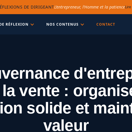
ÉFLEXIONS DE DIRIGEANT
L’entrepreneur, l’Homme et la patience
Lire
DE RÉFLEXION
NOS CONTENUS
CONTACT
vernance d'entrep
 la vente : organis
tion solide et maint
valeur