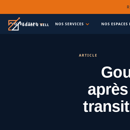
R
VOTRE ÉTAPE
NOS SERVICES
NOS ESPACES 
ARTICLE
Gou
après
transi