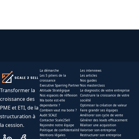
La démarche
Les interviews
Les 5 piliers de la
Les articles
croissance
Nos guides
Executive Sparring Partner
Nos masterclass
Transformer la
Altitude Stratégique
Le diagnostic de votre entreprise
Nos espaces de réflexion
Construire la croissance de votre
croissance des
Ma boite est-elle
société
dependante ?
Optimiser la création de valeur
PME et ETI, de la
Combien vaut ma boite ?
Faire grandir ses équipes
structuration à
Audit SCALE
Améliorer son cycle de vente
Contacter Scale2Sell
Générer des leads efficacement
la cession.
Rejoindre notre équipe
Réaliser une acquisition
Politique de confidentalité
Valoriser son entreprise
Mentions légales
Restructurer son entreprise