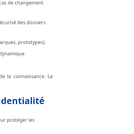
n cas de changement
écurisé des dossiers
marques, prototypes).
a dynamique
é de la connaissance. La
identialité
our protéger les