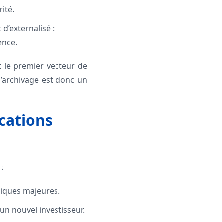
rité.
d’externalisé :
ence.
t le premier vecteur de
 l’archivage est donc un
ications
:
niques majeures.
un nouvel investisseur.