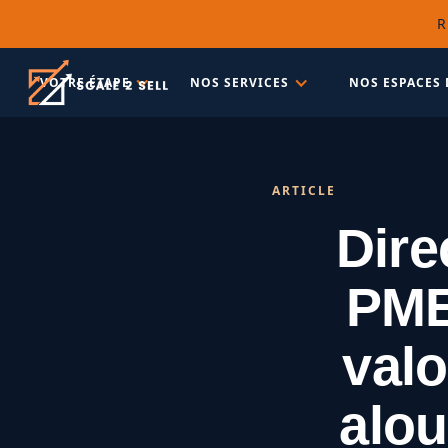
R
VOTRE ÉTAPE
NOS SERVICES
NOS ESPACES 
ARTICLE
Dire
PME 
valo
alou