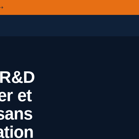
 →
e R&D
er et
 sans
ation