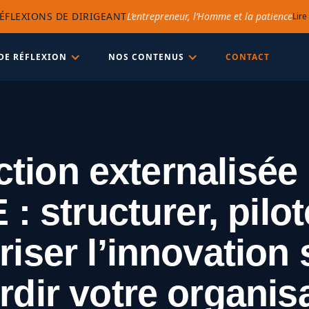
ÉFLEXIONS DE DIRIGEANT
L’entrepreneur, l’Homme et la patience
Lire
DE RÉFLEXION
NOS CONTENUS
CONTACT
ction externalisé
: structurer, pilot
riser l’innovation
rdir votre organis