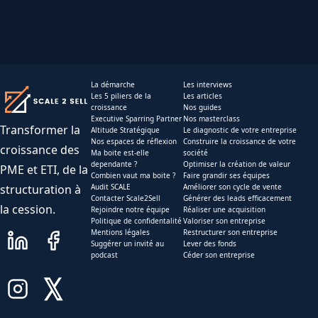
La démarche
Les interviews
Les 5 piliers de la
Les articles
croissance
Nos guides
Executive Sparring Partner
Nos masterclass
Transformer la
Altitude Stratégique
Le diagnostic de votre entreprise
Nos espaces de réflexion
Construire la croissance de votre
croissance des
Ma boite est-elle
société
dependante ?
Optimiser la création de valeur
PME et ETI, de la
Combien vaut ma boite ?
Faire grandir ses équipes
structuration à
Audit SCALE
Améliorer son cycle de vente
Contacter Scale2Sell
Générer des leads efficacement
la cession.
Rejoindre notre équipe
Réaliser une acquisition
Politique de confidentalité
Valoriser son entreprise
Mentions légales
Restructurer son entreprise
Suggérer un invité au
Lever des fonds
podcast
Céder son entreprise