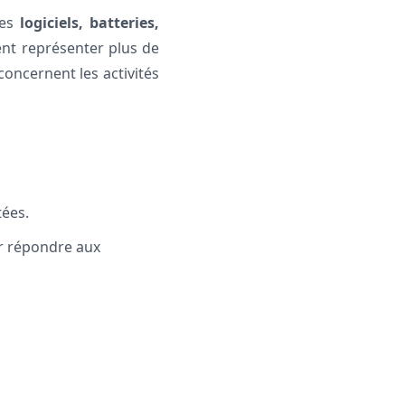
mes
logiciels, batteries,
ent représenter plus de
concernent les activités
tées.
ur répondre aux