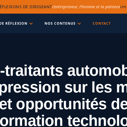
ÉFLEXIONS DE DIRIGEANT
L’entrepreneur, l’Homme et la patience
Lire
DE RÉFLEXION
NOS CONTENUS
CONTACT
traitants automob
 pression sur les 
et opportunités d
formation technol