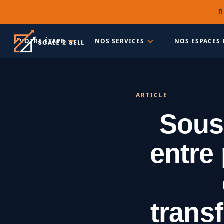
R
VOTRE ÉTAPE
NOS SERVICES
NOS ESPACES 
ARTICLE
Sous-
entre
trans