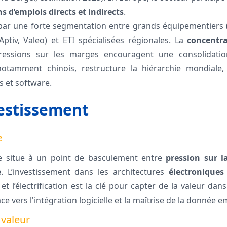
ns d’emplois directs et indirects
.
 par une forte segmentation entre grands équipementiers (
ptiv, Valeo) et ETI spécialisées régionales. La
concentr
essions sur les marges encouragent une consolidatio
 notamment chinois, restructure la hiérarchie mondiale, 
 et software.
estissement
e
se situe à un point de basculement entre
pression sur la
e
. L’investissement dans les architectures
électroniques 
 et l’électrification est la clé pour capter de la valeur dans
ace vers l'intégration logicielle et la maîtrise de la donnée
 valeur