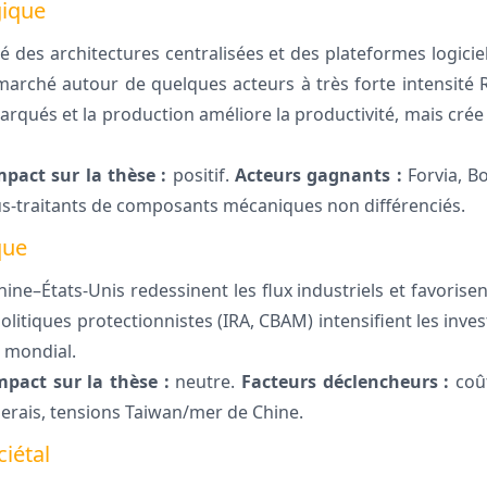
gique
é des architectures centralisées et des plateformes logicie
marché autour de quelques acteurs à très forte intensité R&
qués et la production améliore la productivité, mais crée 
mpact sur la thèse :
positif.
Acteurs gagnants :
Forvia, Bo
s-traitants de composants mécaniques non différenciés.
que
ne–États-Unis redessinent les flux industriels et favorisen
politiques protectionnistes (IRA, CBAM) intensifient les inv
 mondial.
mpact sur la thèse :
neutre.
Facteurs déclencheurs :
coût
erais, tensions Taiwan/mer de Chine.
iétal