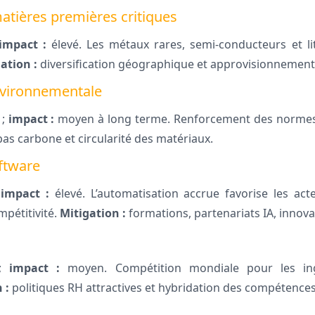
tières premières critiques
impact :
élevé. Les métaux rares, semi-conducteurs et l
ation :
diversification géographique et approvisionnement 
nvironnementale
 ;
impact :
moyen à long terme. Renforcement des normes 
bas carbone et circularité des matériaux.
oftware
;
impact :
élevé. L’automatisation accrue favorise les act
mpétitivité.
Mitigation :
formations, partenariats IA, innova
 ;
impact :
moyen. Compétition mondiale pour les in
 :
politiques RH attractives et hybridation des compétences