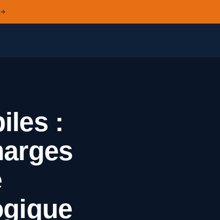
 →
iles :
marges
e
ogique