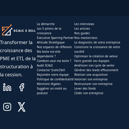
La démarche
Les interviews
Les 5 piliers de la
Les articles
croissance
Nos guides
Executive Sparring Partner
Nos masterclass
Transformer la
Altitude Stratégique
Le diagnostic de votre entreprise
Nos espaces de réflexion
Construire la croissance de votre
croissance des
Ma boite est-elle
société
dependante ?
Optimiser la création de valeur
PME et ETI, de la
Combien vaut ma boite ?
Faire grandir ses équipes
structuration à
Audit SCALE
Améliorer son cycle de vente
Contacter Scale2Sell
Générer des leads efficacement
la cession.
Rejoindre notre équipe
Réaliser une acquisition
Politique de confidentalité
Valoriser son entreprise
Mentions légales
Restructurer son entreprise
Suggérer un invité au
Lever des fonds
podcast
Céder son entreprise