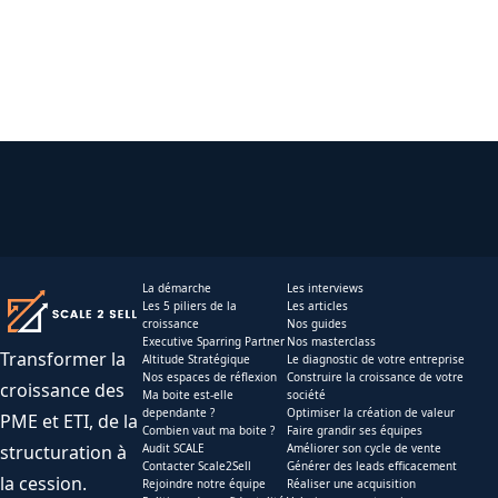
La démarche
Les interviews
Les 5 piliers de la
Les articles
croissance
Nos guides
Executive Sparring Partner
Nos masterclass
Transformer la
Altitude Stratégique
Le diagnostic de votre entreprise
Nos espaces de réflexion
Construire la croissance de votre
croissance des
Ma boite est-elle
société
dependante ?
Optimiser la création de valeur
PME et ETI, de la
Combien vaut ma boite ?
Faire grandir ses équipes
structuration à
Audit SCALE
Améliorer son cycle de vente
Contacter Scale2Sell
Générer des leads efficacement
la cession.
Rejoindre notre équipe
Réaliser une acquisition