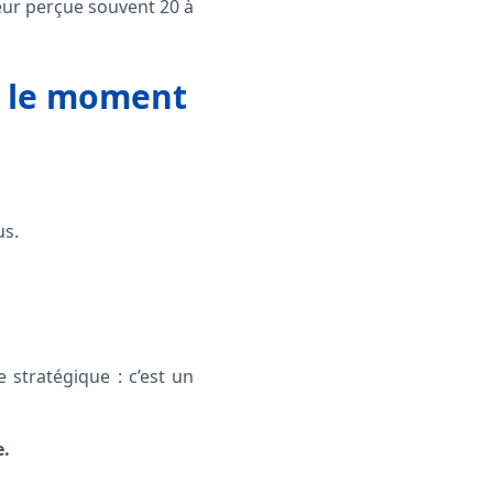
leur perçue souvent 20 à
e le moment
us.
 stratégique : c’est un
e.