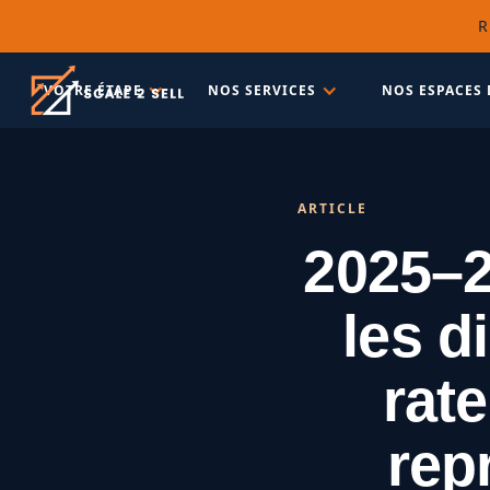
R
VOTRE ÉTAPE
NOS SERVICES
NOS ESPACES 
ARTICLE
2025–20
les d
rat
rep