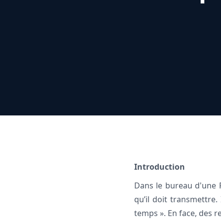
Introduction
Dans le bureau d'une PM
qu’il doit transmettre.
temps ». En face, des r