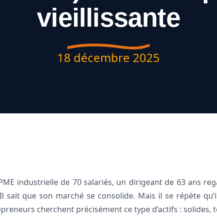
vieillissante
18 décembre 2025
E industrielle de 70 salariés, un dirigeant de 63 ans regar
 Il sait que son marché se consolide. Mais il se répète qu
epreneurs cherchent précisément ce type d’actifs : solides,