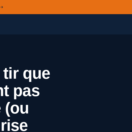
 →
 tir que
nt pas
 (ou
rise