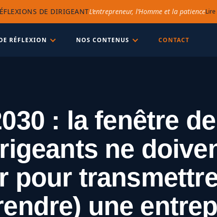
ÉFLEXIONS DE DIRIGEANT
L’entrepreneur, l’Homme et la patience
Lire
DE RÉFLEXION
NOS CONTENUS
CONTACT
30 : la fenêtre de
irigeants ne doive
er pour transmettre
rendre) une entrep