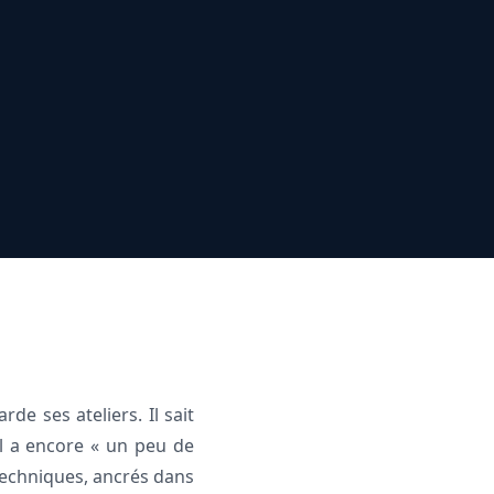
de ses ateliers. Il sait
’il a encore « un peu de
 techniques, ancrés dans