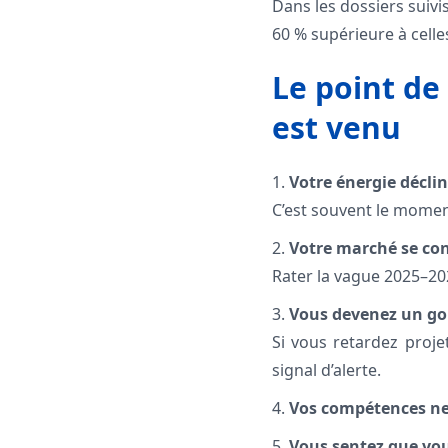
Dans les dossiers suivi
60 % supérieure à celles
Le point de
est venu
1.
Votre énergie déclin
C’est souvent le momen
2.
Votre marché se con
Rater la vague 2025–20
3.
Vous devenez un go
Si vous retardez proje
signal d’alerte.
4.
Vos compétences ne s
5.
Vous sentez que vou