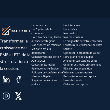
La démarche
Les interviews
Les 5 piliers de la
Les articles
croissance
Nos guides
Executive Sparring Partner
Nos masterclass
Transformer la
Altitude Stratégique
Le diagnostic de votre entreprise
Nos espaces de réflexion
Construire la croissance de votre
croissance des
Ma boite est-elle
société
dependante ?
Optimiser la création de valeur
PME et ETI, de la
Combien vaut ma boite ?
Faire grandir ses équipes
structuration à
Audit SCALE
Améliorer son cycle de vente
Contacter Scale2Sell
Générer des leads efficacement
la cession.
Rejoindre notre équipe
Réaliser une acquisition
Politique de confidentalité
Valoriser son entreprise
Mentions légales
Restructurer son entreprise
Suggérer un invité au
Lever des fonds
podcast
Céder son entreprise