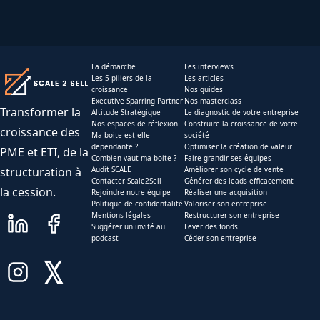
La démarche
Les interviews
Les 5 piliers de la
Les articles
croissance
Nos guides
Executive Sparring Partner
Nos masterclass
Transformer la
Altitude Stratégique
Le diagnostic de votre entreprise
Nos espaces de réflexion
Construire la croissance de votre
croissance des
Ma boite est-elle
société
dependante ?
Optimiser la création de valeur
PME et ETI, de la
Combien vaut ma boite ?
Faire grandir ses équipes
structuration à
Audit SCALE
Améliorer son cycle de vente
Contacter Scale2Sell
Générer des leads efficacement
la cession.
Rejoindre notre équipe
Réaliser une acquisition
Politique de confidentalité
Valoriser son entreprise
Mentions légales
Restructurer son entreprise
Suggérer un invité au
Lever des fonds
podcast
Céder son entreprise