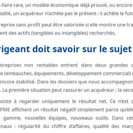
oir-faire rare, un modèle économique déjà prouvé, ou encore
éalité, un acquéreur n’achète pas le présent : il achète le futu
eprise sans profit peut être valorisée si elle montre une traj
étient des actifs (tangibles ou intangibles) recherchés.
igeant doit savoir sur le sujet
entreprises non rentables entrent dans deux grandes ca
tre (embauches, équipements, développement commercial) e
ncore stabilisé. Dans les dossiers que nous accompagnons
. La première situation peut rassurer un acquéreur ; la seco
nsiste à regarder uniquement le résultat net. Ce n’est 
PME affichent un résultat négatif simplement parce qu’el
e gamme, nouvelles équipes, nouveaux outils. Dans ces
naux : régularité du chiffre d’affaires, qualité des marge