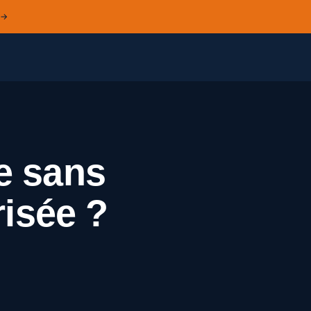
 →
e sans
risée ?