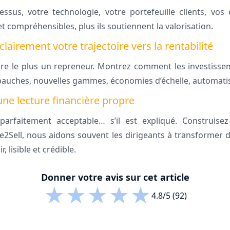
us, votre technologie, votre portefeuille clients, vos c
et compréhensibles, plus ils soutiennent la valorisation.
clairement votre trajectoire vers la rentabilité
sure le plus un repreneur. Montrez comment les investiss
mbauches, nouvelles gammes, économies d’échelle, automat
une lecture financière propre
parfaitement acceptable… s’il est expliqué. Construise
2Sell, nous aidons souvent les dirigeants à transformer 
r, lisible et crédible.
Donner votre avis sur cet article
★
★
★
★
★
4.8/5 (92)