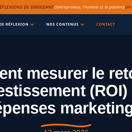
ÉFLEXIONS DE DIRIGEANT
L’entrepreneur, l’Homme et la patience
Lire
DE RÉFLEXION
NOS CONTENUS
CONTACT
t mesurer le ret
estissement (ROI)
épenses marketing