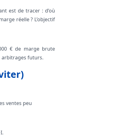
nt est de tracer : d’où
arge réelle ? L’objectif
 000 € de marge brute
 arbitrages futurs.
iter)
es ventes peu
I.