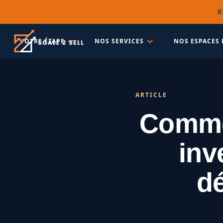
R
VOTRE ÉTAPE
NOS SERVICES
NOS ESPACES 
ARTICLE
Commen
inv
d