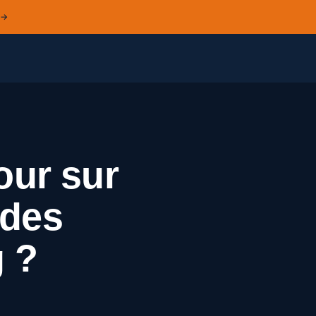
 →
our sur
 des
 ?