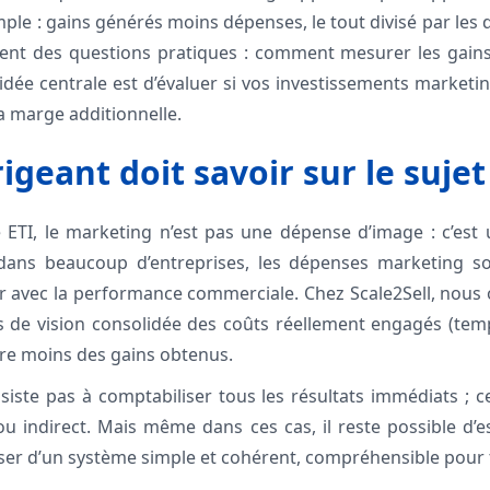
ple : gains générés moins dépenses, le tout divisé par les
ent des questions pratiques : comment mesurer les gains 
’idée centrale est d’évaluer si vos investissements market
 la marge additionnelle.
igeant doit savoir sur le sujet
TI, le marketing n’est pas une dépense d’image : c’est u
 dans beaucoup d’entreprises, les dépenses marketing s
air avec la performance commerciale. Chez Scale2Sell, nou
as de vision consolidée des coûts réellement engagés (temp
core moins des gains obtenus.
iste pas à comptabiliser tous les résultats immédiats ; c
ou indirect. Mais même dans ces cas, il reste possible d’e
ser d’un système simple et cohérent, compréhensible pour t