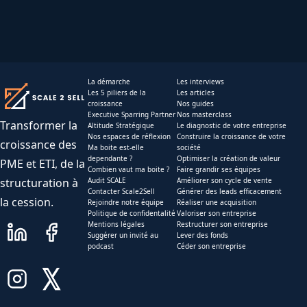
La démarche
Les interviews
Les 5 piliers de la
Les articles
croissance
Nos guides
Executive Sparring Partner
Nos masterclass
Transformer la
Altitude Stratégique
Le diagnostic de votre entreprise
Nos espaces de réflexion
Construire la croissance de votre
croissance des
Ma boite est-elle
société
dependante ?
Optimiser la création de valeur
PME et ETI, de la
Combien vaut ma boite ?
Faire grandir ses équipes
structuration à
Audit SCALE
Améliorer son cycle de vente
Contacter Scale2Sell
Générer des leads efficacement
la cession.
Rejoindre notre équipe
Réaliser une acquisition
Politique de confidentalité
Valoriser son entreprise
Mentions légales
Restructurer son entreprise
Suggérer un invité au
Lever des fonds
podcast
Céder son entreprise