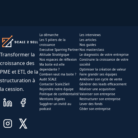
La démarche
Les interviews
Les 5 piliers de la
Les articles
croissance
Nos guides
Executive Sparring Partner
Nos masterclass
Transformer la
Altitude Stratégique
Le diagnostic de votre entreprise
Nos espaces de réflexion
Construire la croissance de votre
croissance des
Ma boite est-elle
société
dependante ?
Optimiser la création de valeur
PME et ETI, de la
Combien vaut ma boite ?
Faire grandir ses équipes
structuration à
Audit SCALE
Améliorer son cycle de vente
Contacter Scale2Sell
Générer des leads efficacement
la cession.
Rejoindre notre équipe
Réaliser une acquisition
Politique de confidentalité
Valoriser son entreprise
Mentions légales
Restructurer son entreprise
Suggérer un invité au
Lever des fonds
podcast
Céder son entreprise