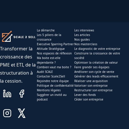
La démarche
Les interviews
Les 5 piliers de la
Les articles
croissance
Nos guides
Executive Sparring Partner
Nos masterclass
Transformer la
Altitude Stratégique
Le diagnostic de votre entreprise
Nos espaces de réflexion
Construire la croissance de votre
croissance des
Ma boite est-elle
société
dependante ?
Optimiser la création de valeur
PME et ETI, de la
Combien vaut ma boite ?
Faire grandir ses équipes
structuration à
Audit SCALE
Améliorer son cycle de vente
Contacter Scale2Sell
Générer des leads efficacement
la cession.
Rejoindre notre équipe
Réaliser une acquisition
Politique de confidentalité
Valoriser son entreprise
Mentions légales
Restructurer son entreprise
Suggérer un invité au
Lever des fonds
podcast
Céder son entreprise