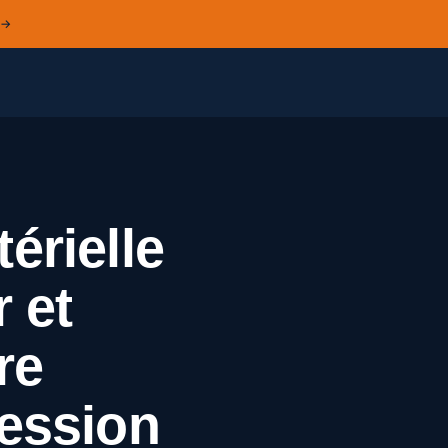
 →
érielle
 et
re
cession