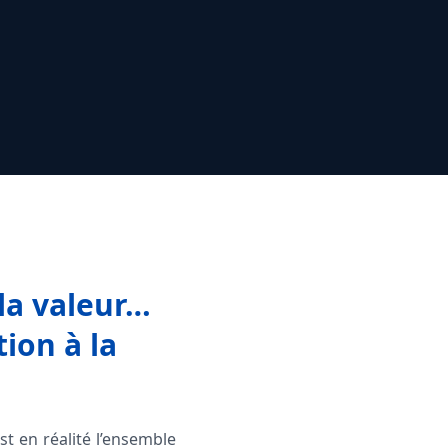
 la valeur…
ion à la
st en réalité l’ensemble