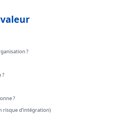
 valeur
rganisation ?
 ?
sonne ?
n risque d’intégration)