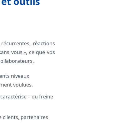
et outils
 récurrentes, réactions
sans vous », ce que vos
collaborateurs.
rents niveaux
ement voulues.
 caractérise – ou freine
e clients, partenaires