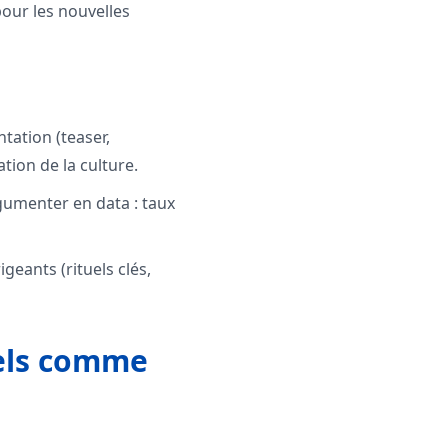
pour les nouvelles
tation (teaser,
ion de la culture.
rgumenter en data : taux
geants (rituels clés,
uels comme