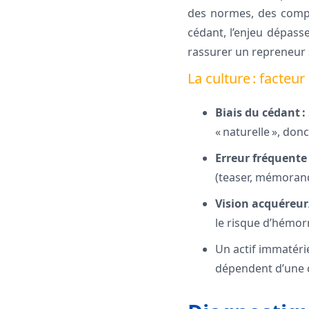
des normes, des compo
cédant, l’enjeu dépasse
rassurer un repreneur sur
La culture : facteu
Biais du cédant :
« naturelle », don
Erreur fréquente 
(teaser, mémorandu
Vision acquéreur/
le risque d’hémor
Un actif immatérie
dépendent d’une c