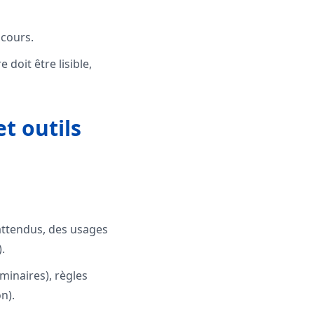
scours.
 doit être lisible,
t outils
attendus, des usages
.
minaires), règles
n).