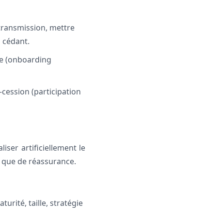
transmission, mettre
 cédant.
ure (onboarding
t-cession (participation
iser artificiellement le
t que de réassurance.
urité, taille, stratégie