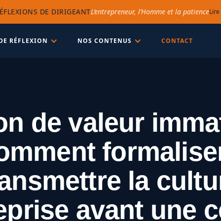
ÉFLEXIONS DE DIRIGEANT
L’entrepreneur, l’Homme et la patience
Lire
DE RÉFLEXION
NOS CONTENUS
CONTACT
on de valeur immat
comment formaliser
ransmettre la cultu
eprise avant une 