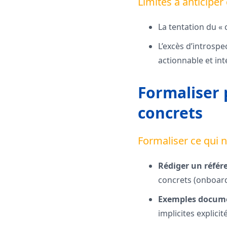
Limites à anticiper
La tentation du « 
L’excès d’introspec
actionnable et in
Formaliser 
concrets
Formaliser ce qui ne
Rédiger un référe
concrets (onboard
Exemples docum
implicites explici