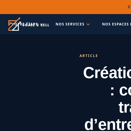
R
VOTRE ÉTAPE
NOS SERVICES
NOS ESPACES 
ARTICLE
Créati
: 
t
d’entr