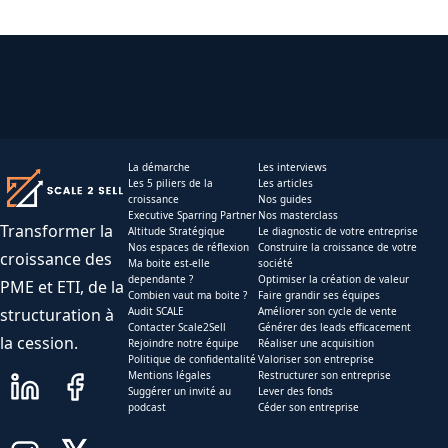
La démarche
Les interviews
Les 5 piliers de la
Les articles
croissance
Nos guides
Executive Sparring Partner
Nos masterclass
Transformer la
Altitude Stratégique
Le diagnostic de votre entreprise
Nos espaces de réflexion
Construire la croissance de votre
croissance des
Ma boite est-elle
société
dependante ?
Optimiser la création de valeur
PME et ETI, de la
Combien vaut ma boite ?
Faire grandir ses équipes
structuration à
Audit SCALE
Améliorer son cycle de vente
Contacter Scale2Sell
Générer des leads efficacement
la cession.
Rejoindre notre équipe
Réaliser une acquisition
Politique de confidentalité
Valoriser son entreprise
Mentions légales
Restructurer son entreprise
Suggérer un invité au
Lever des fonds
podcast
Céder son entreprise