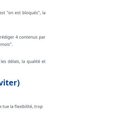
est "on est bloqués", la
"rédiger 4 contenus par
 mois".
es délais, la qualité et
iter)
ue la flexibilité, trop