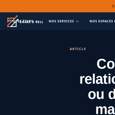
R
VOTRE ÉTAPE
NOS SERVICES
NOS ESPACES 
ARTICLE
Co
relat
ou d
max