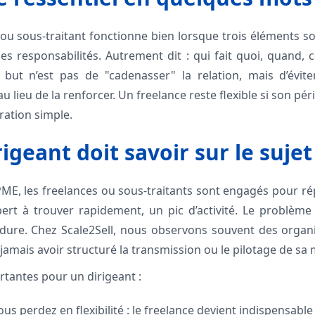
ou sous-traitant fonctionne bien lorsque trois éléments son
 les responsabilités. Autrement dit : qui fait quoi, quand,
e but n’est pas de "cadenasser" la relation, mais d’évit
 au lieu de la renforcer. Un freelance reste flexible si son pér
ration simple.
igeant doit savoir sur le sujet
E, les freelances ou sous-traitants sont engagés pour ré
rt à trouver rapidement, un pic d’activité. Le problème 
rdure. Chez Scale2Sell, nous observons souvent des organ
 jamais avoir structuré la transmission ou le pilotage de sa 
rtantes pour un dirigeant :
vous perdez en flexibilité : le freelance devient indispensable