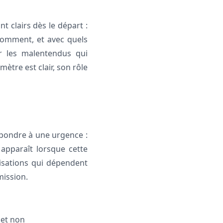
t clairs dès le départ :
 comment, et avec quels
er les malentendus qui
imètre est clair, son rôle
pondre à une urgence :
apparaît lorsque cette
isations qui dépendent
mission.
 et non