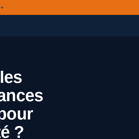
 →
les
lances
 pour
té ?