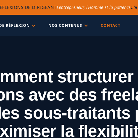
ÉFLEXIONS DE DIRIGEANT
L’entrepreneur, l’Homme et la patience
Lire
DE RÉFLEXION
NOS CONTENUS
CONTACT
mment structurer 
ions avec des free
es sous-traitants
imiser la flexibili