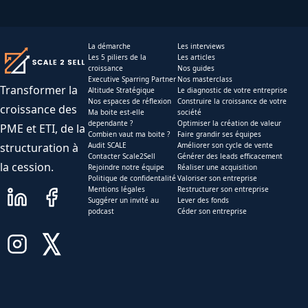
La démarche
Les interviews
Les 5 piliers de la
Les articles
croissance
Nos guides
Executive Sparring Partner
Nos masterclass
Transformer la
Altitude Stratégique
Le diagnostic de votre entreprise
Nos espaces de réflexion
Construire la croissance de votre
croissance des
Ma boite est-elle
société
dependante ?
Optimiser la création de valeur
PME et ETI, de la
Combien vaut ma boite ?
Faire grandir ses équipes
structuration à
Audit SCALE
Améliorer son cycle de vente
Contacter Scale2Sell
Générer des leads efficacement
la cession.
Rejoindre notre équipe
Réaliser une acquisition
Politique de confidentalité
Valoriser son entreprise
Mentions légales
Restructurer son entreprise
Suggérer un invité au
Lever des fonds
podcast
Céder son entreprise