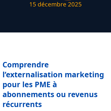
15 décembre 2025
Comprendre
l’externalisation marketing
pour les PME à
abonnements ou revenus
récurrents