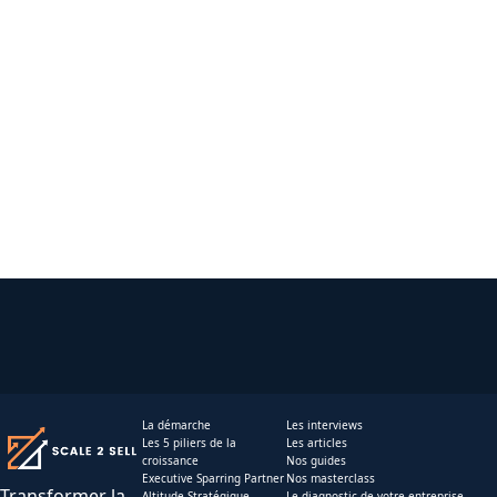
La démarche
Les interviews
Les 5 piliers de la
Les articles
croissance
Nos guides
Executive Sparring Partner
Nos masterclass
Transformer la
Altitude Stratégique
Le diagnostic de votre entreprise