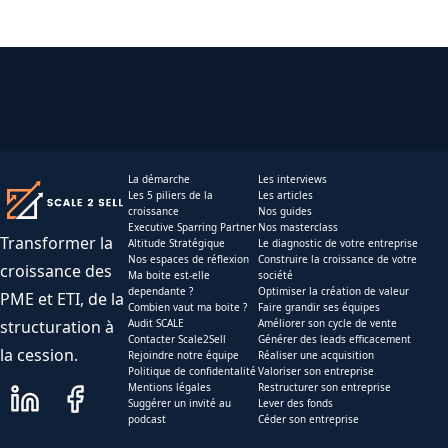
La démarche
Les interviews
Les 5 piliers de la
Les articles
croissance
Nos guides
Executive Sparring Partner
Nos masterclass
Transformer la
Altitude Stratégique
Le diagnostic de votre entreprise
Nos espaces de réflexion
Construire la croissance de votre
croissance des
Ma boite est-elle
société
dependante ?
Optimiser la création de valeur
PME et ETI, de la
Combien vaut ma boite ?
Faire grandir ses équipes
structuration à
Audit SCALE
Améliorer son cycle de vente
Contacter Scale2Sell
Générer des leads efficacement
la cession.
Rejoindre notre équipe
Réaliser une acquisition
Politique de confidentalité
Valoriser son entreprise
Mentions légales
Restructurer son entreprise
Suggérer un invité au
Lever des fonds
podcast
Céder son entreprise