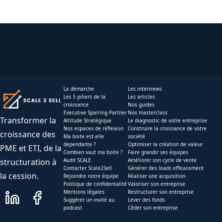
La démarche
Les interviews
Les 5 piliers de la
Les articles
croissance
Nos guides
Executive Sparring Partner
Nos masterclass
Transformer la
Altitude Stratégique
Le diagnostic de votre entreprise
Nos espaces de réflexion
Construire la croissance de votre
croissance des
Ma boite est-elle
société
dependante ?
Optimiser la création de valeur
PME et ETI, de la
Combien vaut ma boite ?
Faire grandir ses équipes
structuration à
Audit SCALE
Améliorer son cycle de vente
Contacter Scale2Sell
Générer des leads efficacement
la cession.
Rejoindre notre équipe
Réaliser une acquisition
Politique de confidentalité
Valoriser son entreprise
Mentions légales
Restructurer son entreprise
Suggérer un invité au
Lever des fonds
podcast
Céder son entreprise