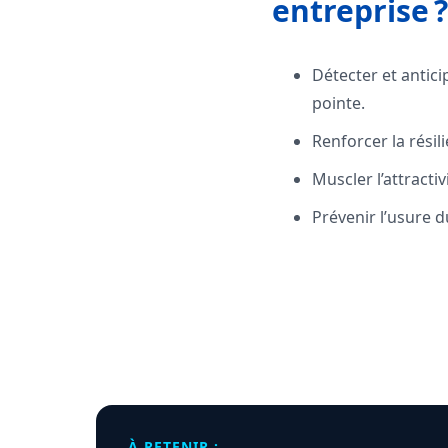
entreprise ?
Détecter et antic
pointe.
Renforcer la rési
Muscler l’attracti
Prévenir l’usure d
À RETENIR :