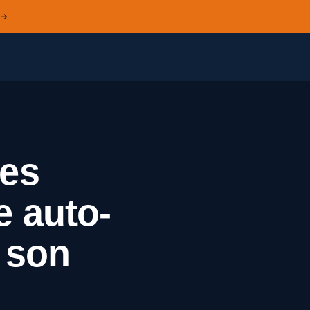
 →
es
e auto-
e son