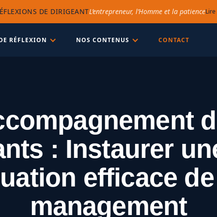
ÉFLEXIONS DE DIRIGEANT
L’entrepreneur, l’Homme et la patience
Lire
DE RÉFLEXION
NOS CONTENUS
CONTACT
ccompagnement d
ants : Instaurer un
uation efficace d
management