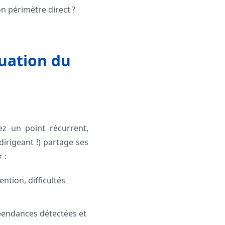
n périmètre direct ?
luation du
éez un point récurrent,
irigeant !) partage ses
 :
ntion, difficultés
épendances détectées et