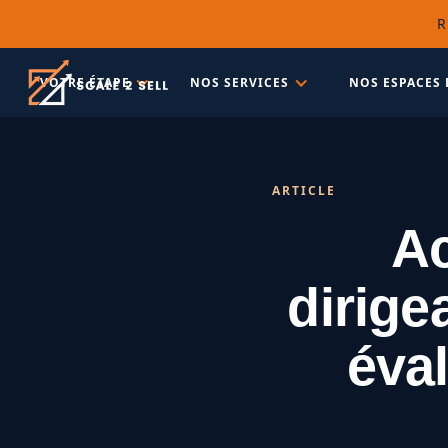
R
VOTRE ÉTAPE
NOS SERVICES
NOS ESPACES 
ARTICLE
A
dirige
éval