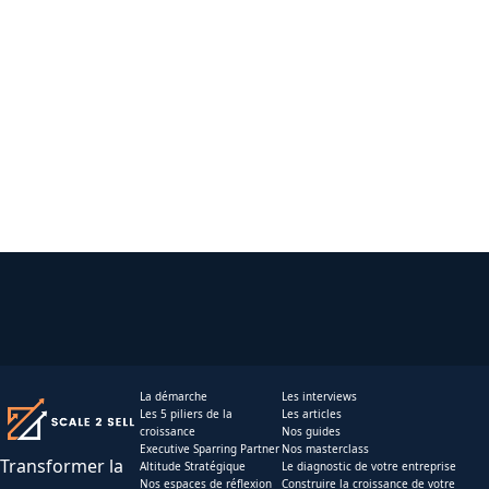
La démarche
Les interviews
Les 5 piliers de la
Les articles
croissance
Nos guides
Executive Sparring Partner
Nos masterclass
Transformer la
Altitude Stratégique
Le diagnostic de votre entreprise
Nos espaces de réflexion
Construire la croissance de votre