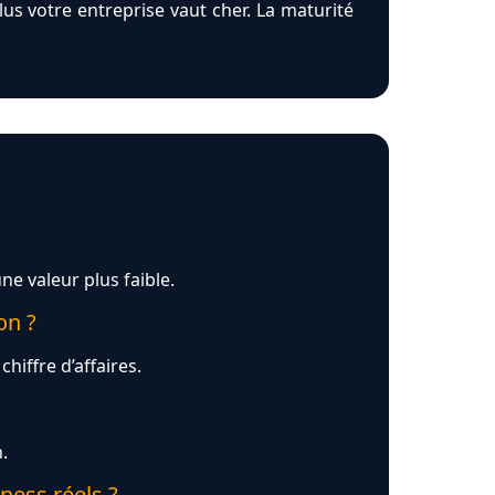
us votre entreprise vaut cher. La maturité
e valeur plus faible.
on ?
hiffre d’affaires.
.
ness réels ?