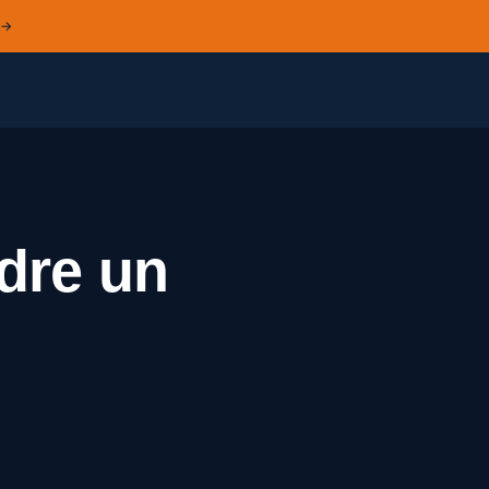
 →
dre un