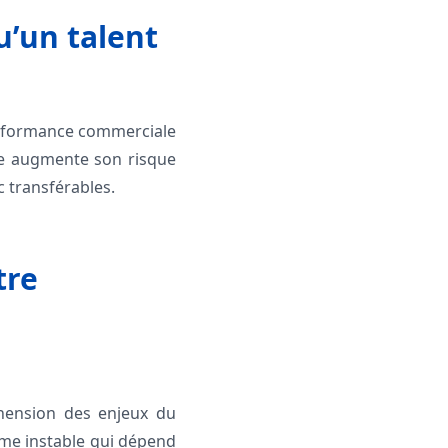
u’un talent
performance commerciale
le augmente son risque
c transférables.
tre
hension des enjeux du
ème instable qui dépend