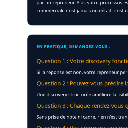
par un repreneur. Plus votre processus es
commerciale n’est jamais un détail : c’est u
EN PRATIQUE, DEMANDEZ-VOUS :
Question 1 : Votre discovery foncti
Si la réponse est non, votre repreneur pe
Question 2 : Pouvez-vous prédire la
Une discovery structurée améliore la lisibil
Question 3 : Chaque rendez-vous gén
Sans prise de note ni cadre, rien n’est trans
Question 4 : Vos commerciaux posen