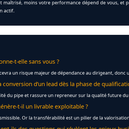
t maîtrisé, moins votre performance dépend de vous, et pl
n actif.
onne-t-elle sans vous ?
rcevra un risque majeur de dépendance au dirigeant, donc un
 conversion d’un lead dès la phase de qualificati
ité du pipe et rassure un repreneur sur la qualité future du c
ère-t-il un livrable exploitable ?
missible. Or la transférabilité est un pilier de la valorisation
t-ils des questions qui révèlent les enjeux busi