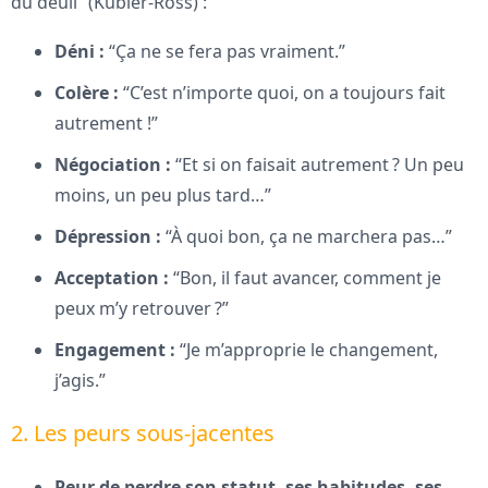
du deuil” (Kübler-Ross) :
Déni :
“Ça ne se fera pas vraiment.”
Colère :
“C’est n’importe quoi, on a toujours fait
autrement !”
Négociation :
“Et si on faisait autrement ? Un peu
moins, un peu plus tard…”
Dépression :
“À quoi bon, ça ne marchera pas…”
Acceptation :
“Bon, il faut avancer, comment je
peux m’y retrouver ?”
Engagement :
“Je m’approprie le changement,
j’agis.”
2. Les peurs sous-jacentes
Peur de perdre son statut, ses habitudes, ses