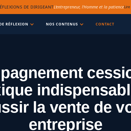
ÉFLEXIONS DE DIRIGEANT
L’entrepreneur, l’Homme et la patience
Lire
DE RÉFLEXION
NOS CONTENUS
CONTACT
pagnement cessi
exique indispensab
ssir la vente de v
entreprise