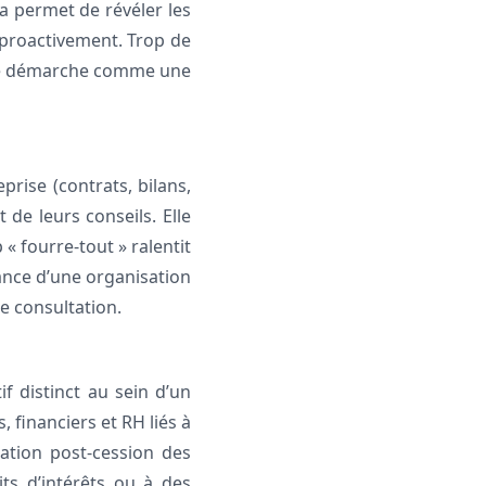
la permet de révéler les
r proactivement. Trop de
ette démarche comme une
rise (contrats, bilans,
 de leurs conseils. Elle
 « fourre-tout » ralentit
tance d’une organisation
e consultation.
if distinct au sein d’un
 financiers et RH liés à
isation post-cession des
its d’intérêts ou à des