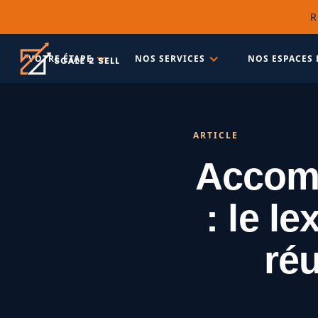
R
VOTRE ÉTAPE
NOS SERVICES
NOS ESPACES 
ARTICLE
Accom
: le l
réu