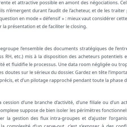
rente et attractive possible en amont des négociations. Ce
’ils n’émergent durant l’audit de l’acheteur, et de les traite
 question en mode « défensif » : mieux vaut considérer c
la présentation et de faciliter le closing.
regroupe l’ensemble des documents stratégiques de l’entrep
ss RH, etc.) mis à la disposition des acheteurs potentiels et
ité et fluidifie le processus. Une data room négligée ou trop
es doutes sur le sérieux du dossier. Gardez en tête l’impor
précis, et d’un pilotage rapproché pendant toute la phase d
 cession d’une branche d’activité, d’une filiale ou d’un act
mplexe suppose de bien isoler les périmètres fonctionnels,
iper la gestion des flux intra-groupes et d’ajuster l’organ
la complexité d’un carve-out, c’est s’exposer à des confl