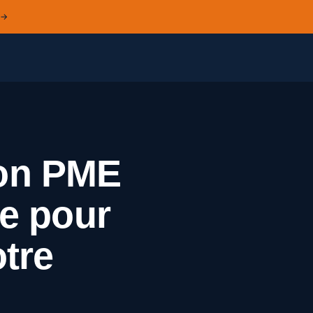
 →
on PME
le pour
otre