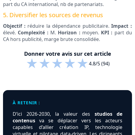
part du CA international, nb de partenariats.
5. Diversifier les sources de revenus
Objectif :
réduire la dépendance publicitaire.
Impact :
élevé.
Complexité :
M.
Horizon :
moyen.
KPI :
part du
CA hors publicité, marge brute consolidée.
Donner votre avis sur cet article
★
★
★
★
★
4.8/5 (94)
À RETENIR :
D’ici 2026‑2030, la valeur des
studios de
contenus
va se déplacer vers les acteurs
capables d’allier création IP, technologie
virtuelle et pilotage data‑driven. Les dirigeants