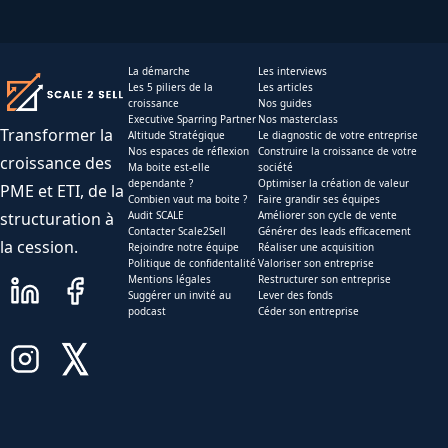
La démarche
Les interviews
Les 5 piliers de la
Les articles
croissance
Nos guides
Executive Sparring Partner
Nos masterclass
Transformer la
Altitude Stratégique
Le diagnostic de votre entreprise
Nos espaces de réflexion
Construire la croissance de votre
croissance des
Ma boite est-elle
société
dependante ?
Optimiser la création de valeur
PME et ETI, de la
Combien vaut ma boite ?
Faire grandir ses équipes
structuration à
Audit SCALE
Améliorer son cycle de vente
Contacter Scale2Sell
Générer des leads efficacement
la cession.
Rejoindre notre équipe
Réaliser une acquisition
Politique de confidentalité
Valoriser son entreprise
Mentions légales
Restructurer son entreprise
Suggérer un invité au
Lever des fonds
podcast
Céder son entreprise