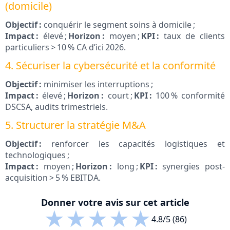
(domicile)
Objectif :
conquérir le segment soins à domicile ;
Impact :
élevé ;
Horizon :
moyen ;
KPI :
taux de clients
particuliers > 10 % CA d’ici 2026.
4. Sécuriser la cybersécurité et la conformité
Objectif :
minimiser les interruptions ;
Impact :
élevé ;
Horizon :
court ;
KPI :
100 % conformité
DSCSA, audits trimestriels.
5. Structurer la stratégie M&A
Objectif :
renforcer les capacités logistiques et
technologiques ;
Impact :
moyen ;
Horizon :
long ;
KPI :
synergies post-
acquisition > 5 % EBITDA.
Donner votre avis sur cet article
★
★
★
★
★
4.8/5 (86)