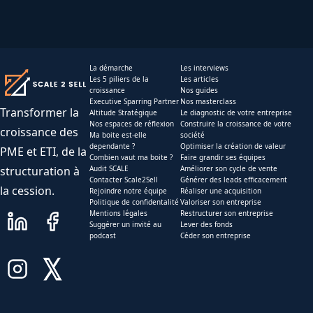
La démarche
Les interviews
Les 5 piliers de la
Les articles
croissance
Nos guides
Executive Sparring Partner
Nos masterclass
Transformer la
Altitude Stratégique
Le diagnostic de votre entreprise
Nos espaces de réflexion
Construire la croissance de votre
croissance des
Ma boite est-elle
société
dependante ?
Optimiser la création de valeur
PME et ETI, de la
Combien vaut ma boite ?
Faire grandir ses équipes
structuration à
Audit SCALE
Améliorer son cycle de vente
Contacter Scale2Sell
Générer des leads efficacement
la cession.
Rejoindre notre équipe
Réaliser une acquisition
Politique de confidentalité
Valoriser son entreprise
Mentions légales
Restructurer son entreprise
Suggérer un invité au
Lever des fonds
podcast
Céder son entreprise