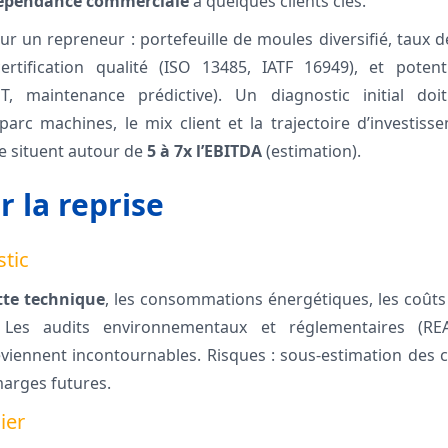
épendance commerciale
à quelques clients clés.
ur un repreneur : portefeuille de moules diversifié, taux d
certification qualité (ISO 13485, IATF 16949), et poten
, maintenance prédictive). Un diagnostic initial doit 
 parc machines, le mix client et la trajectoire d’investiss
se situent autour de
5 à 7x l’EBITDA
(estimation).
r la reprise
stic
tte technique
, les consommations énergétiques, les coûts
. Les audits environnementaux et réglementaires (RE
viennent incontournables. Risques : sous-estimation des 
arges futures.
ier