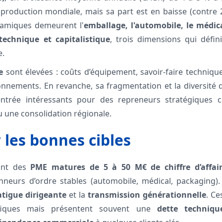
production mondiale, mais sa part est en baisse (contre 20
namiques demeurent l'
emballage, l'automobile, le médica
 technique et capitalistique
, trois dimensions qui défin
e.
e
sont élevées : coûts d’équipement, savoir-faire technique,
ionnements. En revanche, sa fragmentation et la diversité d
entrée intéressants pour des repreneurs stratégiques 
u une consolidation régionale.
r les bonnes cibles
sont des
PME matures de 5 à 50 M€ de chiffre d’affai
nneurs d’ordre stables (automobile, médical, packaging).
atigue dirigeante
et la
transmission générationnelle
. Ce
cifiques mais présentent souvent une
dette techniqu