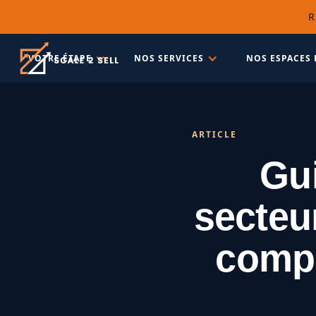
R
VOTRE ÉTAPE
NOS SERVICES
NOS ESPACES 
ARTICLE
Gui
secteur
compr