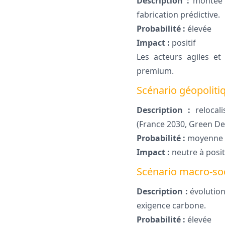
Description :
montée e
fabrication prédictive.
Probabilité :
élevée
Impact :
positif
Les acteurs agiles et
premium.
Scénario géopoliti
Description :
relocali
(France 2030, Green De
Probabilité :
moyenne
Impact :
neutre à posit
Scénario macro-soc
Description :
évolution 
exigence carbone.
Probabilité :
élevée