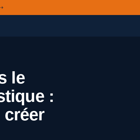
 →
s le
stique :
 créer