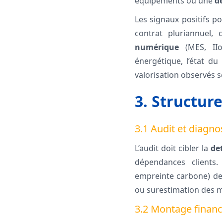
équipements ou une
d
Les signaux positifs po
contrat pluriannuel, 
numérique
(MES, IIoT
énergétique, l’état du
valorisation observés 
3. Structure
3.1 Audit et diagno
L’audit doit cibler la
de
dépendances clients
empreinte carbone) de
ou surestimation des m
3.2 Montage financ