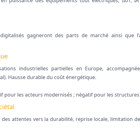
n puissance des équipements tout électriques, IIoT, IA 
 digitalisés gagneront des parts de marché ainsi que 
que
sations industrielles partielles en Europe, accompagné
al). Hausse durable du coût énergétique.
if pour les acteurs modernisés ; négatif pour les structures
iétal
des attentes vers la durabilité, reprise locale, limitation d