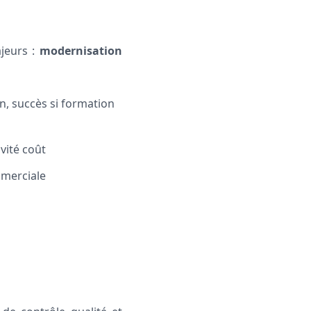
ajeurs :
modernisation
en, succès si formation
ivité coût
mmerciale